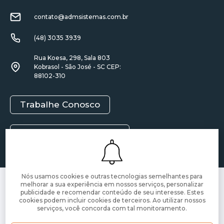
contato@admsistemas.com.br
(48) 3035 3939
Rua Koesa, 298, Sala 803
Kobrasol - São José - SC CEP:
88102-310
Trabalhe Conosco
Política de Privacidade
Nós usamos cookies e outras tecnologias semelhantes para
melhorar a sua experiência em nossos serviços, personalizar
Todos os direitos reservados 2021 | © ADM SISTEMAS
publicidade e recomendar conteúdo de seu interesse. Estes
Blue Pixel
Desenvolvido pela agência
cookies podem incluir cookies de terceiros. Ao utilizar nossos
serviços, você concorda com tal monitoramento.