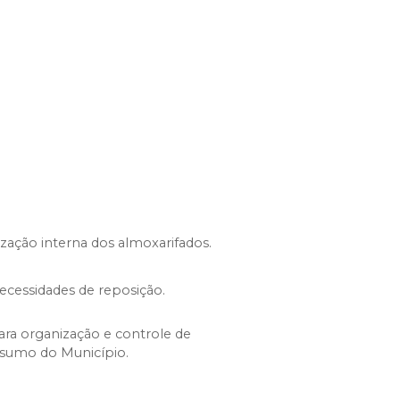
ização interna dos almoxarifados.
necessidades de reposição.
para organização e controle de
nsumo do Município.